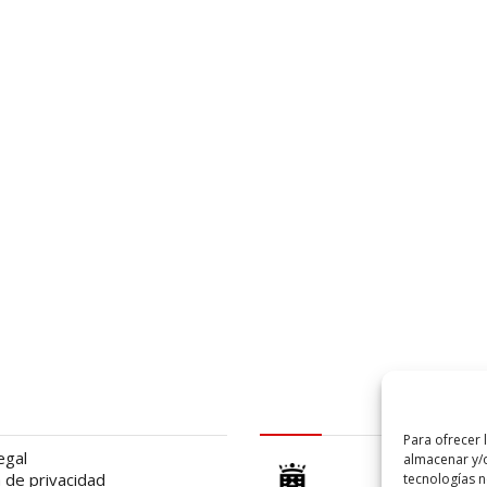
al
logo Cabildo
Para ofrecer 
egal
almacenar y/o
a de privacidad
tecnologías 