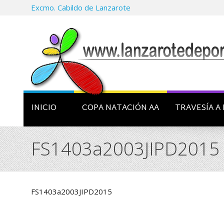
Excmo. Cabildo de Lanzarote
INICIO
COPA NATACIÓN AA
TRAVESÍA A 
FS1403a2003JIPD2015
FS1403a2003JIPD2015