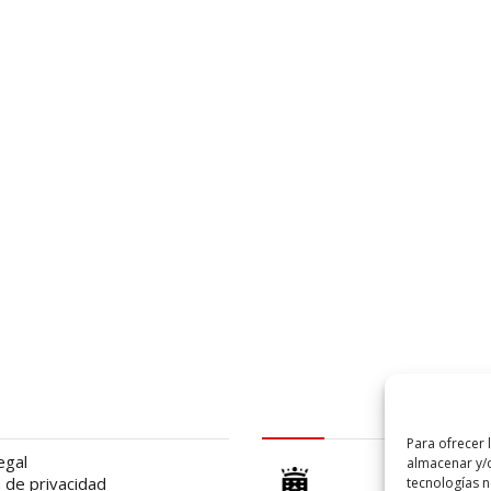
al
logo Cabildo
Para ofrecer 
egal
almacenar y/o
a de privacidad
tecnologías 