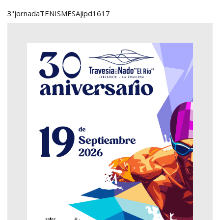
3ªjornadaTENISMESAjipd1617