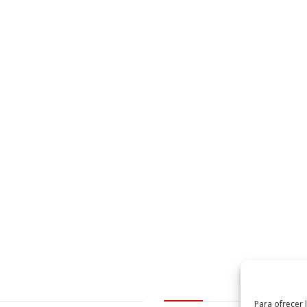
al
logo Cabildo
Para ofrecer 