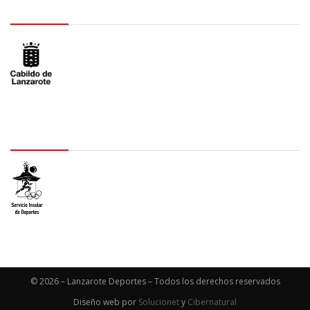
logo Cabildo
logo SID
© 2026 – Lanzarote Deportes – Todos los derechos reservados
Diseño web por
Solucionet
y
Cibernatural