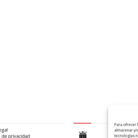
al
logo Cabildo
Para ofrecer 
egal
almacenar y/o
a de privacidad
tecnologías 