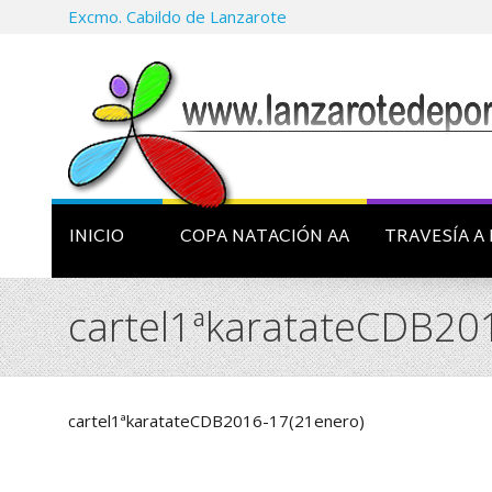
Excmo. Cabildo de Lanzarote
INICIO
COPA NATACIÓN AA
TRAVESÍA A 
cartel1ªkaratateCDB20
cartel1ªkaratateCDB2016-17(21enero)