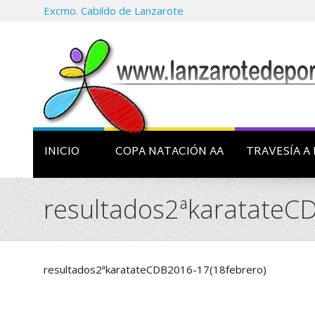
Excmo. Cabildo de Lanzarote
INICIO
COPA NATACIÓN AA
TRAVESÍA A 
resultados2ªkaratateC
resultados2ªkaratateCDB2016-17(18febrero)