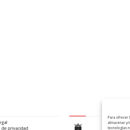
al
logo Cabildo
Para ofrecer 
egal
almacenar y/o
a de privacidad
tecnologías 