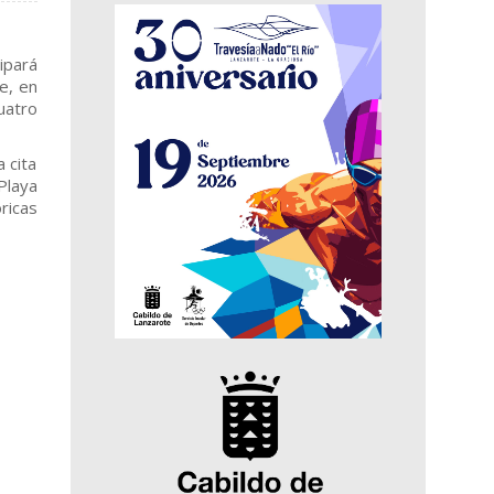
ipará
e, en
uatro
 cita
Playa
ricas