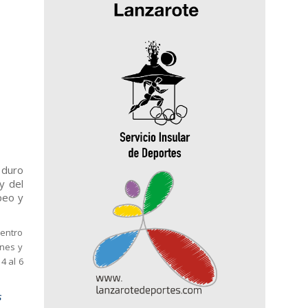
 duro
y del
peo y
Centro
ones y
4 al 6
s