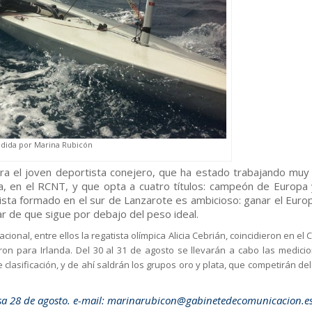
edida por Marina Rubicón
ara el joven deportista conejero, que ha estado trabajando muy
, en el RCNT, y que opta a cuatro títulos: campeón de Europa 
ista formado en el sur de Lanzarote es ambicioso: ganar el Euro
ar de que sigue por debajo del peso ideal.
nal, entre ellos la regatista olímpica Alicia Cebrián, coincidieron en el 
on para Irlanda. Del 30 al 31 de agosto se llevarán a cabo las medici
 clasificación, y de ahí saldrán los grupos oro y plata, que competirán del 
a 28 de agosto. e-mail:
marinarubicon@
gabinetedecomunicacion.e