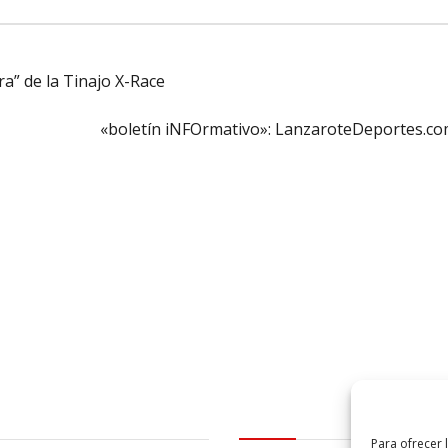
ra” de la Tinajo X-Race
«boletín iNFOrmativo»: LanzaroteDeportes.c
al
logo Cabildo
Para ofrecer 