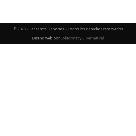
© 2026 – Lanzarote Deportes – Todos los derechos reservados
Diseño web por
Solucionet
y
Cibernatural