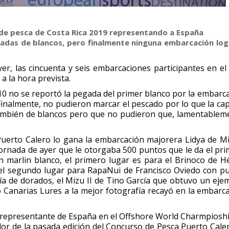
l de pesca de Costa Rica 2019 representando a España
gadas de blancos, pero finalmente ninguna embarcación log
er, las cincuenta y seis embarcaciones participantes en el
a la hora prevista.
10 no se reportó la pegada del primer blanco por la embarc
inalmente, no pudieron marcar el pescado por lo que la ca
, también de blancos pero que no pudieron que, lamentablem
Puerto Calero lo gana la embarcación majorera Lidya de M
jornada de ayer que le otorgaba 500 puntos que le da el pr
 marlin blanco, el primero lugar es para el Brinoco de H
el segundo lugar para RapaNui de Francisco Oviedo con p
ría de dorados, el Mizu II de Tino García que obtuvo un eje
io Canarias Lures a la mejor fotografía recayó en la embarc
o representante de España en el
Offshore World Charmpiosh
dor de la pasada edición del Concurso de Pesca Puerto Caler