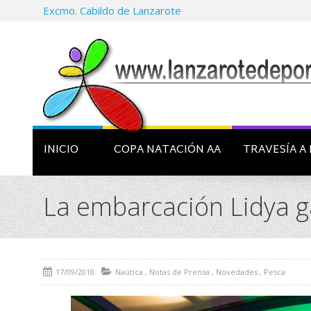
Excmo. Cabildo de Lanzarote
INICIO
COPA NATACIÓN AA
TRAVESÍA A 
La embarcación Lidya g
17/09/2018
Naútica
,
Notas de Prensa
,
Novedades
,
Pesca