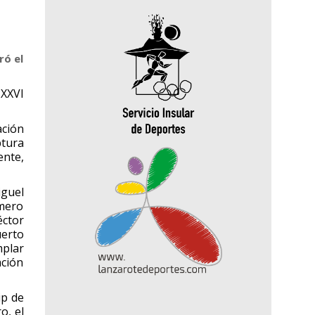
ró el
 XXVI
ación
ptura
ente,
iguel
imero
éctor
uerto
mplar
ación
ip de
o, el