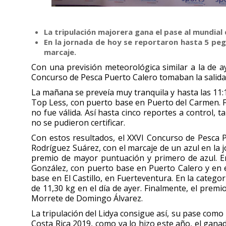
La tripulación majorera gana el pase al mundia
En la jornada de hoy se reportaron hasta 5 pe
marcaje.
Con una previsión meteorológica similar a la de ay
Concurso de Pesca Puerto Calero tomaban la salida 
La mañana se preveía muy tranquila y hasta las 11:
Top Less, con puerto base en Puerto del Carmen. F
no fue válida. Así hasta cinco reportes a control
no se pudieron certificar.
Con estos resultados, el XXVI Concurso de Pesca 
Rodríguez Suárez, con el marcaje de un azul en la 
premio de mayor puntuación y primero de azul. En
González, con puerto base en Puerto Calero y en 
base en El Castillo, en Fuerteventura. En la catego
de 11,30 kg en el día de ayer. Finalmente, el prem
Morrete de Domingo Álvarez.
La tripulación del Lidya consigue así, su pase com
Costa Rica 2019, como ya lo hizo este año, el gana