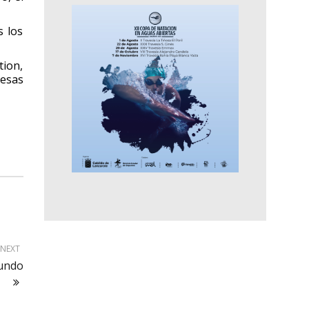
s los
tion,
resas
NEXT
Mundo