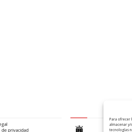
al
logo Cabildo
Para ofrecer 
egal
almacenar y/o
a de privacidad
tecnologías 