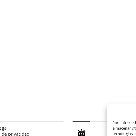
al
logo Cabildo
Para ofrecer 
egal
almacenar y/o
a de privacidad
tecnologías 