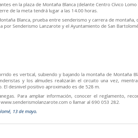
pantes en la plaza de Montaña Blanca (delante Centro Cívico Lomo
erre de la meta tendrá lugar a las 14.00 horas.
e Montaña Blanca, prueba entre senderismo y carrera de montaña, 
ada por Senderismo Lanzarote y el Ayuntamiento de San Bartolomé
orrido es vertical, subiendo y bajando la montaña de Montaña Bl
nderistas y los almudes realizarán el circuito una vez, mientra
o. El desnivel positivo aproximado es de 528 m.
fanegas. Para ampliar información, conocer el reglamento, recor
eb: www.senderismolanzarote.com o llamar al 690 053 282.
olomé, 13 de mayo.