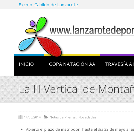
Excmo. Cabildo de Lanzarote
INICIO
COPA NATACIÓN AA
TRAVESÍA A 
La III Vertical de Mont
14/05/2014
Notas de Prensa
,
Novedades
Abierto el plazo de inscripción, hasta el día 23 de mayo a l