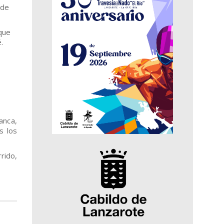
 de
que
.
anca,
s los
rido,