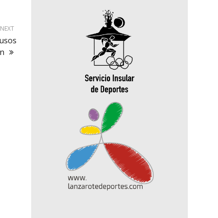
NEXT
 usos
an