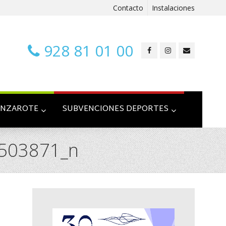
Contacto
Instalaciones
928 81 01 00
ANZAROTE
SUBVENCIONES DEPORTES
503871_n