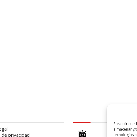
al
logo Cabildo
Para ofrecer 
egal
almacenar y/o
a de privacidad
tecnologías 