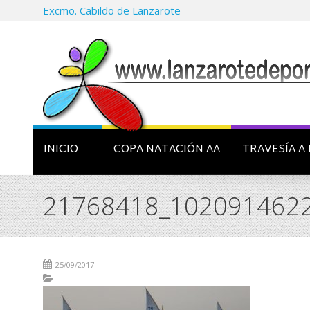
Excmo. Cabildo de Lanzarote
INICIO
COPA NATACIÓN AA
TRAVESÍA A 
21768418_102091462
25/09/2017