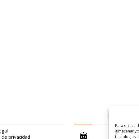
al
logo Cabildo
Para ofrecer 
egal
almacenar y/o
a de privacidad
tecnologías 