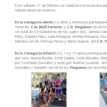
Este sábado 21 de febrero se celebrara en la piscina Ju
Infantil Alevín de invierno.
En la categoria alevin
(12 años y menores) participarán
Tenerife,
C.N. Blufi Farione
s y
C.D. Pingüinos
de Arreci
Un total de 52 nadadoras de las cuales dos, Ainhoa Cabr
Fdez, Daniela Fdez, Lidia Robayna, Amelia Robayna, Eva 
Adriana Carroll, Patricia Perez y Maria Duarte, del
C.D. 
En la Categoria infanti
l (13, 14 y 15 años) participar
que seis, Aruma Bonilla, Emily Galant, Carla Morales, M
por Estefanía González y siete por Andrea Luzardo: Arri
González y Daniella Carroll de los
Pinguinos
de Arrecife