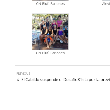
CN Blufi Fariones
Alev
CN Blufi Fariones
PREVIOUS
El Cabildo suspende el Desafío8ªIsla por la prev