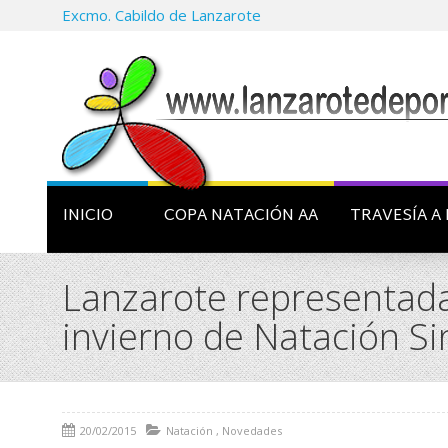
Excmo. Cabildo de Lanzarote
INICIO
COPA NATACIÓN AA
TRAVESÍA A 
Lanzarote representada 
invierno de Natación Si
20/02/2015
Natación
,
Novedades