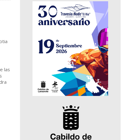
otia
e las
s
ndra