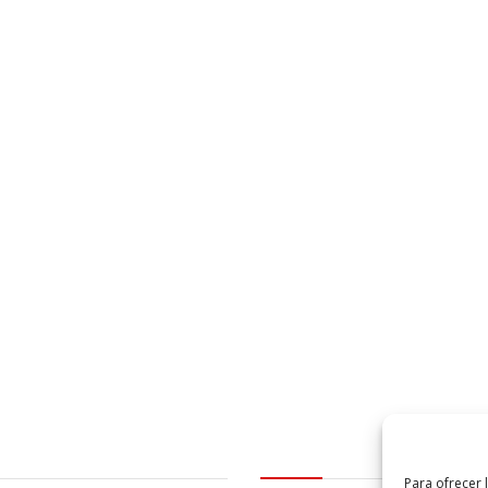
al
logo Cabildo
Para ofrecer 