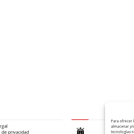
al
logo Cabildo
Para ofrecer 
egal
almacenar y/o
a de privacidad
tecnologías 