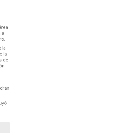
área
 a
ro.
 la
e la
s de
ión
odrán
luyó