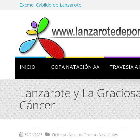
Excmo. Cabildo de Lanzarote
INICIO
COPA NATACIÓN AA
TRAVESÍA A 
Lanzarote y La Graciosa
Cáncer
30/04/2025
Ciclismo
,
Notas de Prensa
,
Novedades