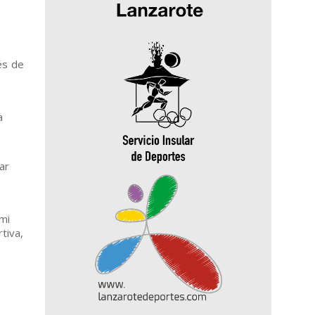
és de
a
ar
 mi
tiva,