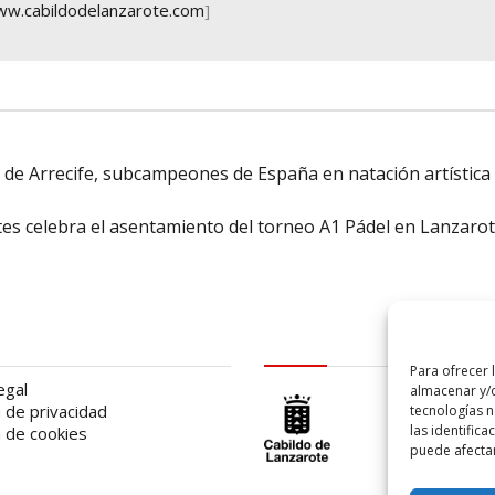
w.cabildodelanzarote.com
]
s de Arrecife, subcampeones de España en natación artística
rtes celebra el asentamiento del torneo A1 Pádel en Lanzaro
al
logo Cabildo
Para ofrecer 
egal
almacenar y/o
a de privacidad
tecnologías 
las identifica
a de cookies
puede afectar