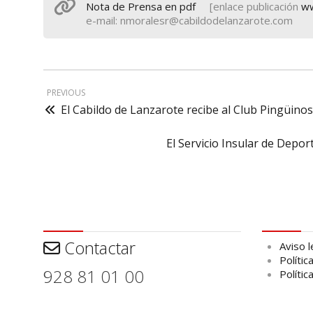
Nota de Prensa en pdf
[enlace publicación
ww
e-mail: nmoralesr@cabildodelanzarote.com
PREVIOUS
El Cabildo de Lanzarote recibe al Club Pingüino
El Servicio Insular de Depo
Contactar
Aviso leg
Contactar
Aviso l
Polític
928 81 01 00
Polític