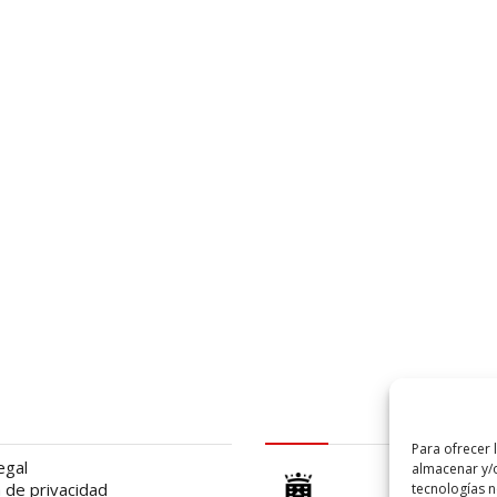
al
logo Cabildo
Para ofrecer 
egal
almacenar y/o
a de privacidad
tecnologías 