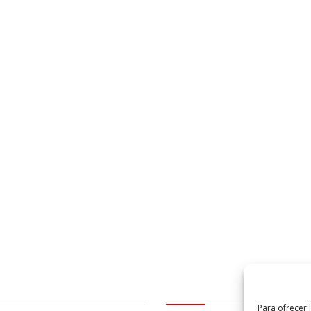
al
logo Cabildo
Para ofrecer 