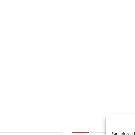
al
logo Cabildo
Para ofrecer 