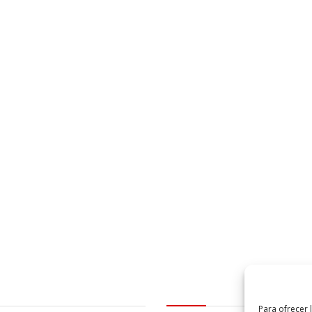
al
logo Cabildo
Para ofrecer 