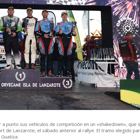
 a punto sus vehículos de competición en un «shakedown», que 
 de Lanzarote, el sábado anterior al rallye. El tramo elegido par
 Guatiza.