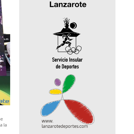
se
a la