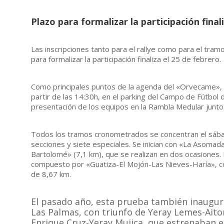
Plazo para formalizar la participación final
Las inscripciones tanto para el rallye como para el tr
para formalizar la participación finaliza el 25 de febrero.
Como principales puntos de la agenda del «Orvecame», t
partir de las 14:30h, en el parking del Campo de Fútbol 
presentación de los equipos en la Rambla Medular junto
Todos los tramos cronometrados se concentran el sábad
secciones y siete especiales. Se inician con «La Asoma
Bartolomé» (7,1 km), que se realizan en dos ocasiones. P
compuesto por «Guatiza-El Mojón-Las Nieves-Haría», c
de 8,67 km.
El pasado año, esta prueba también inaugur
Las Palmas, con triunfo de Yeray Lemes-Aitor
Enrique Cruz-Yeray Mujica, que estrenaban e