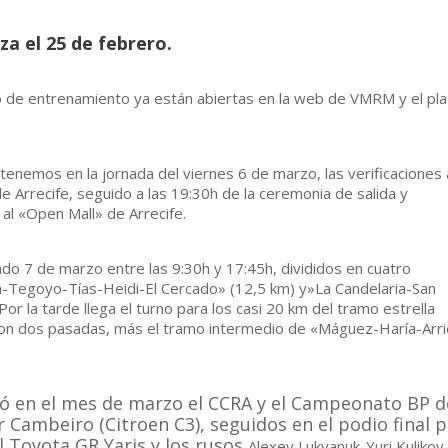
iza el 25 de febrero.
amo de entrenamiento ya están abiertas en la web de VMRM y el pl
enemos en la jornada del viernes 6 de marzo, las verificaciones 
de Arrecife, seguido a las 19:30h de la ceremonia de salida y
 al «Open Mall» de Arrecife.
o 7 de marzo entre las 9:30h y 17:45h, divididos en cuatro
da-Tegoyo-Tías-Heidi-El Cercado» (12,5 km) y»La Candelaria-San
or la tarde llega el turno para los casi 20 km del tramo estrella
on dos pasadas, más el tramo intermedio de «Máguez-Haría-Arri
ó en el mes de marzo el CCRA y el Campeonato BP d
 Cambeiro (Citroen C3), seguidos en el podio final 
l Toyota GR Yaris y los rusos
Alexey Lukyanuk-Yuri Kulikov