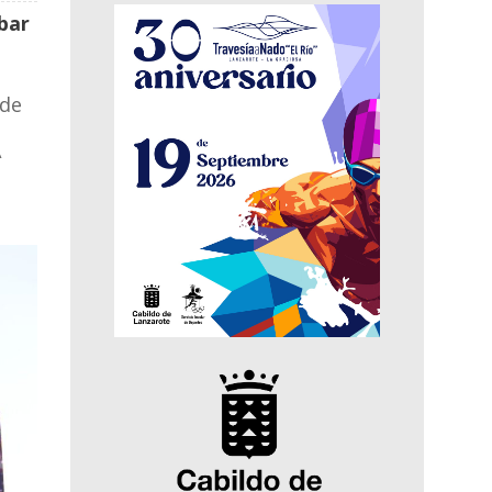
bar
 de
A
,