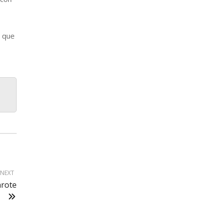
a que
NEXT
arote