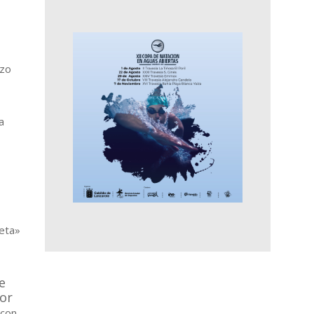
azo
a
eta»
e
por
 con