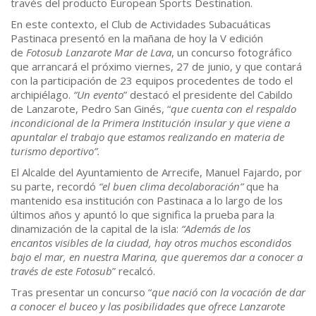
través del producto European Sports Destination.
En este contexto, el Club de Actividades Subacuáticas
Pastinaca presentó en la mañana de hoy la V edición
de
Fotosub Lanzarote Mar de Lava
, un concurso fotográfico
que arrancará el próximo viernes, 27 de junio, y que contará
con la participación de 23 equipos procedentes de todo el
archipiélago.
“Un evento
” destacó el presidente del Cabildo
de Lanzarote, Pedro San Ginés, “
que
cuenta con el respaldo
incondicional de la Primera Institución insular y que
viene a
apuntalar el trabajo que estamos realizando en materia de
turismo deportivo”.
El Alcalde del Ayuntamiento de Arrecife, Manuel Fajardo, por
su parte, recordó
“el buen clima de
colaboración”
que ha
mantenido esa institución con Pastinaca a lo largo de los
últimos años y apuntó lo que significa la prueba para la
dinamización de la capital de la isla:
“Además de los
encantos
visibles
de la ciudad, hay otros muchos escondidos
bajo el mar,
en nuestra Marina,
que queremos dar a conocer a
través de este Fotosub
” recalcó.
Tras presentar un concurso “
que nació con la vocación de dar
a conocer el buceo y las posibilidades que ofrece Lanzarote