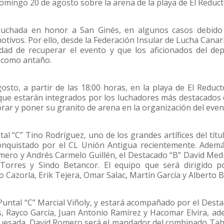
mingo 20 de agosto sobre la arena de la playa de El Reduct
 luchada en honor a San Ginés, en algunos casos debido
otivos. Por ello, desde la Federación Insular de Lucha Canar
dad de recuperar el evento y que los aficionados del de
o como antaño.
sto, a partir de las 18:00 horas, en la playa de El Reduct
e estarán integrados por los luchadores más destacados 
rar y poner su granito de arena en la organización del even
l “C” Tino Rodríguez, uno de los grandes artífices del títu
nquistado por el CL Unión Antigua recientemente. Ademá
mero y Andrés Carmelo Guillén, el Destacado “B” David Med
Torres y Sindo Betancor. El equipo que será dirigido p
azorla, Erik Tejera, Omar Salac, Martín García y Alberto Br
Puntal “C” Marcial Viñoly, y estará acompañado por el Dest
s, Rayco García, Juan Antonio Ramírez y Hacomar Elvira, a
 Quesada. David Romero será el mandador del combinado Ta