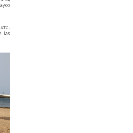
Rayco
ucto,
e las