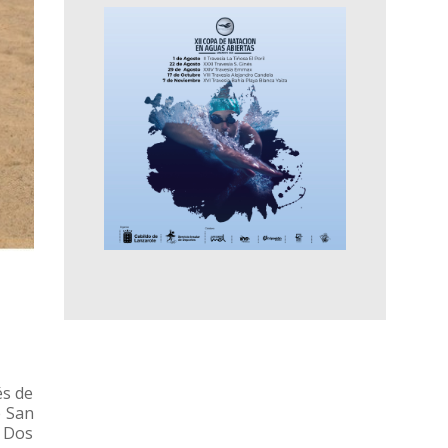
és de
e San
. Dos