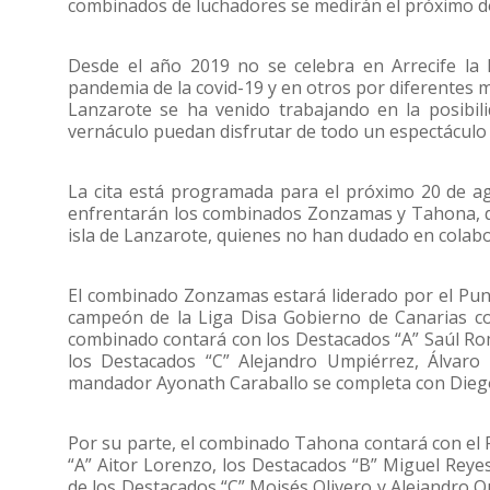
combinados de luchadores se medirán el próximo do
Desde el año 2019 no se celebra en Arrecife la
pandemia de la covid-19 y en otros por diferentes m
Lanzarote se ha venido trabajando en la posibili
vernáculo puedan disfrutar de todo un espectácul
La cita está programada para el próximo 20 de ago
enfrentarán los combinados Zonzamas y Tahona, qu
isla de Lanzarote, quienes no han dudado en colabo
El combinado Zonzamas estará liderado por el Punta
campeón de la Liga Disa Gobierno de Canarias co
combinado contará con los Destacados “A” Saúl Ro
los Destacados “C” Alejandro Umpiérrez, Álvaro 
mandador Ayonath Caraballo se completa con Diego C
Por su parte, el combinado Tahona contará con el 
“A” Aitor Lorenzo, los Destacados “B” Miguel Reye
de los Destacados “C” Moisés Olivero y Alejandro