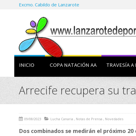
Excmo. Cabildo de Lanzarote
INICIO
COPA NATACIÓN AA
TRAVESÍA A 
Arrecife recupera su tr
09/08/2023
Lucha Canaria
,
Notas de Prensa
,
Novedades
Dos combinados se medirán el próximo 20 d