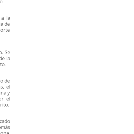
o.
 a la
ia de
porte
o. Se
de la
to.
lo de
s, el
ina y
or el
ito.
acado
demás
hona,