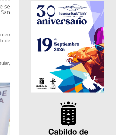
e se
 San
orneo
ub de
ular,