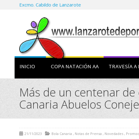
Excmo. Cabildo de Lanzarote
INICIO
COPA NATACIÓN AA
TRAVESÍA A 
Más de un centenar de e
Canaria Abuelos Conej
21/11/2023
Bola Canaria
,
Notas de Prensa
,
Novedades
,
Promoc