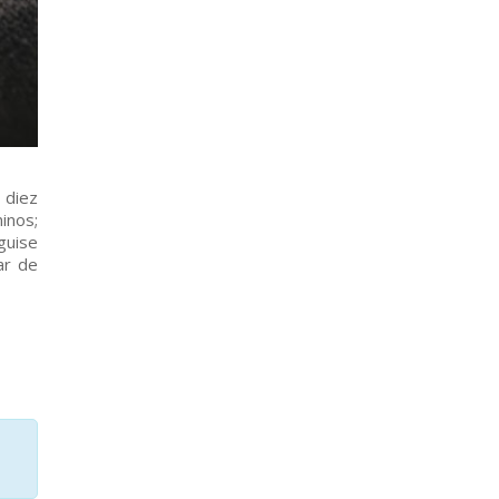
 diez
inos;
guise
ar de