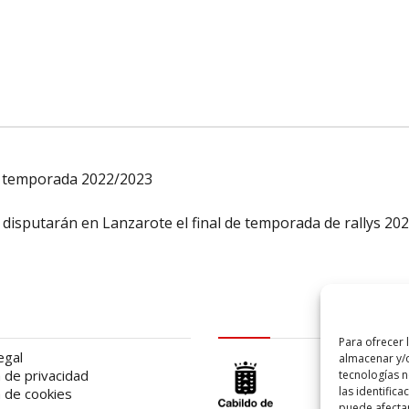
a, temporada 2022/2023
disputarán en Lanzarote el final de temporada de rallys 20
al
logo Cabildo
Para ofrecer 
egal
almacenar y/o
a de privacidad
tecnologías 
las identifica
a de cookies
puede afectar