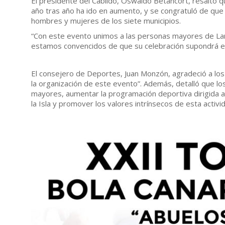
El presidente del Cabildo, Oswaldo Betancort, resaltó qu
año tras año ha ido en aumento, y se congratuló de que
hombres y mujeres de los siete municipios.
“Con este evento unimos a las personas mayores de Lanz
estamos convencidos de que su celebración supondrá el 
El consejero de Deportes, Juan Monzón, agradeció a los 
la organización de este evento”. Además, detalló que los
mayores, aumentar la programación deportiva dirigida a 
la Isla y promover los valores intrínsecos de esta activi