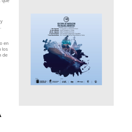
, que
 y
e.
jo en
 los
n de