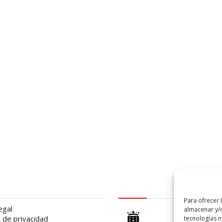
al
logo Cabildo
Para ofrecer 
egal
almacenar y/o
a de privacidad
tecnologías 