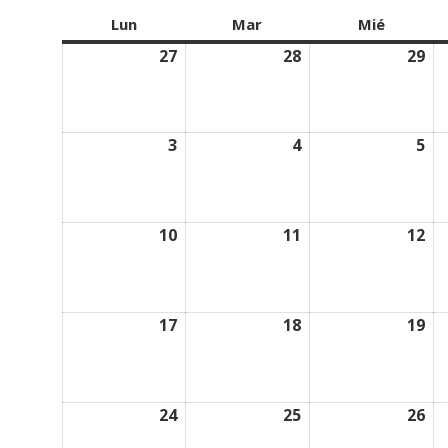
Lun
lunes
Mar
martes
Mié
miércol
27
27/07/2026
28
28/07/2026
29
29
3
03/08/2026
4
04/08/2026
5
05
10
10/08/2026
11
11/08/2026
12
12
17
17/08/2026
18
18/08/2026
19
19
24
24/08/2026
25
25/08/2026
26
26