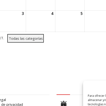
/09/2026
3
03/09/2026
4
04/09/2026
5
05/09/2026
T.
Todas las categorías
al
logo Cabildo
Para ofrecer 
egal
almacenar y/o
a de privacidad
tecnologías 