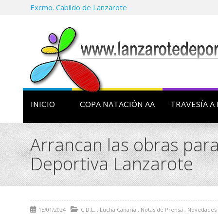
Excmo. Cabildo de Lanzarote
INICIO
COPA NATACIÓN AA
TRAVESÍA A 
Arrancan las obras para
Deportiva Lanzarote
15/01/2024
C.D.L.
,
Lucha Canaria
,
Notas de Prensa
,
Novedades