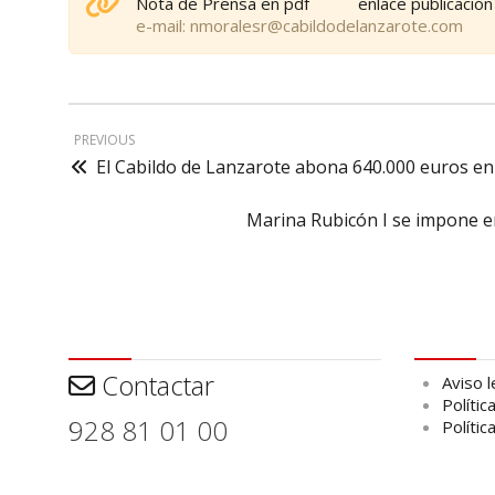
Nota de Prensa en pdf
enlace publicació
e-mail: nmoralesr@cabildodelanzarote.com
PREVIOUS
El Cabildo de Lanzarote abona 640.000 euros en 
Marina Rubicón I se impone en
Contactar
Aviso leg
Contactar
Aviso l
Polític
928 81 01 00
Polític