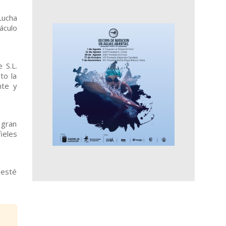
Lucha
áculo
 S.L.
to la
nte y
 gran
ieles
 esté