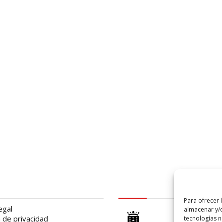
al
logo Cabildo
Para ofrecer 
egal
almacenar y/o
a de privacidad
tecnologías 