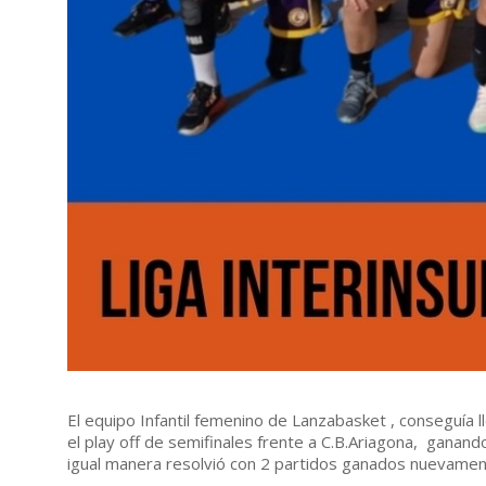
El equipo Infantil femenino de Lanzabasket , conseguía ll
el play off de semifinales frente a C.B.Ariagona, ganan
igual manera resolvió con 2 partidos ganados nuevamen