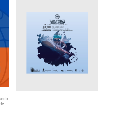
sando
 de