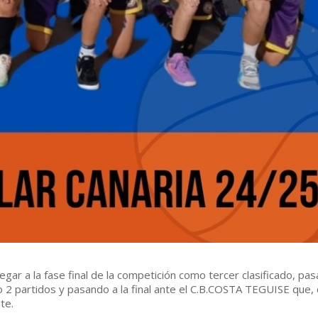
egar a la fase final de la competición como tercer clasificado, pa
do 2 partidos y pasando a la final ante el C.B.COSTA TEGUISE que,
te.