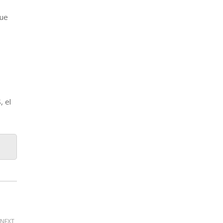
gue
 el
NEXT