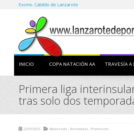
Excmo. Cabildo de Lanzarote
INICIO
COPA NATACIÓN AA
TRAVESÍA A 
Primera liga interinsu
tras solo dos tempora
22/05/2025
Baloncesto
,
Novedades
,
Promoción