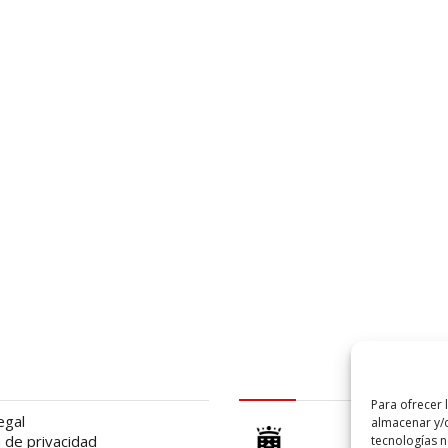
al
logo Cabildo
Para ofrecer 
egal
almacenar y/o
a de privacidad
tecnologías 