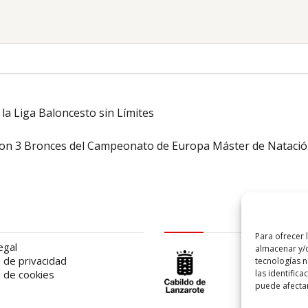
la Liga Baloncesto sin Límites
con 3 Bronces del Campeonato de Europa Máster de Nataci
al
logo Cabildo
Para ofrecer 
egal
almacenar y/o
a de privacidad
tecnologías 
las identifica
a de cookies
puede afectar