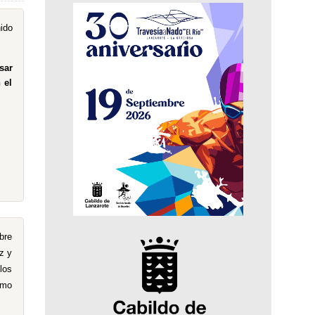
ido
sar
 el
bre
z y
los
smo