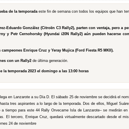
ueba de la temporada
este fin de semana con todos los equipos que han ten
árez-Eduardo González (Citroën C3 Rally2), parten con ventaja, pero a pe
rny y Petr Cernohorsky (Hyundai i20N Rally2) aún pueden hacerse con
tes campeones Enrique Cruz y Yeray Mujica (Ford Fiesta R5 MKII).
mes con un Rally2
de última generación.
de la temporada 2023 el domingo a las 13:00 horas
llega en Lanzarote a su Día D. El sábado 25 de noviembre se decidirá el nom
asta tres aspirantes a lo largo de la temporada. Dos de ellos, Miguel Suáre
o a tiempo para este 44 Rally Orvecame Isla de Lanzarote– se medirán en 
as. El tercero, Enrique Cruz, quedará virtualmente descartado desde el mi
iernes 24 de noviembre