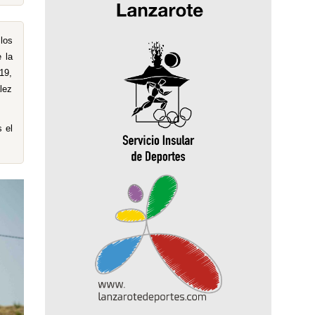
los
 la
19,
lez
 el