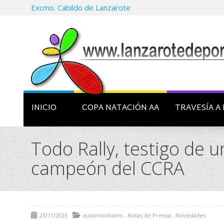
Excmo. Cabildo de Lanzarote
INICIO
COPA NATACIÓN AA
TRAVESÍA A 
Todo Rally, testigo de 
campeón del CCRA
23/11/2023
automovilismo
,
Notas de Prensa
,
Novedades