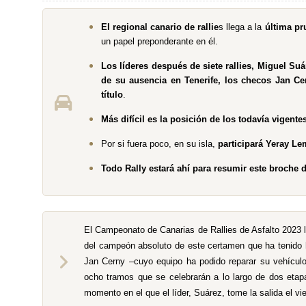
El regional canario de rallie
s llega a la
última pr
un papel preponderante en él.
Los líderes después de siete rallies, Miguel Su
de su ausencia en Tenerife, los checos Jan Ce
título
.
Más difícil es la posición de los todavía vigen
Por si fuera poco, en su isla,
participará Yeray Le
Todo Rally estará ahí para resumir este broche 
El Campeonato de Canarias de Rallies de Asfalto 2023 
del campeón absoluto de este certamen que ha tenido h
Jan Cerny –cuyo equipo ha podido reparar su vehícul
ocho tramos que se celebrarán a lo largo de dos etap
momento en el que el líder, Suárez, tome la salida el v