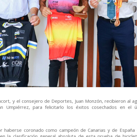
cort, y el consejero de Deportes, Juan Monzón, recibieron al a
an Umpiérrez, para felicitarlo los éxitos cosechados en el ú
or haberse coronado como campeón de Canarias y de España 
 la clasificación general absoluta de esta prueba de bicicle