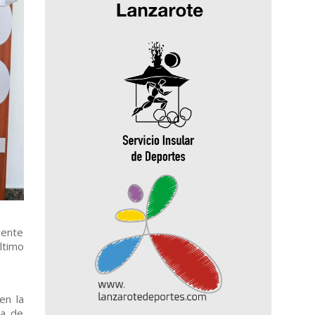
gente
ltimo
en la
ta de