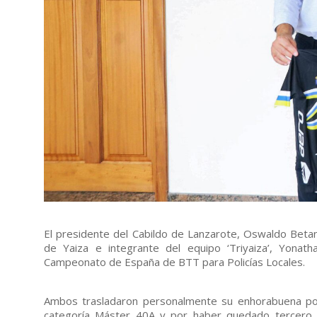
El presidente del Cabildo de Lanzarote, Oswaldo Betan
de Yaiza e integrante del equipo ‘Triyaiza’, Yonath
Campeonato de España de BTT para Policías Locales.
Ambos trasladaron personalmente su enhorabuena p
categoría Máster 40A y por haber quedado tercero en