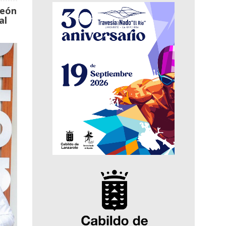
peón
al