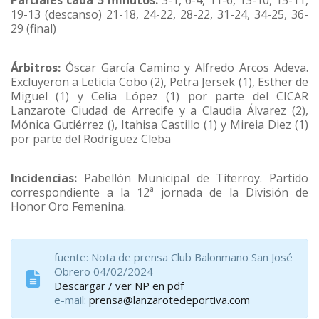
Parciales cada 5 minutos:
3-1, 6-4, 11-6, 13-10, 15-11,
19-13 (descanso) 21-18, 24-22, 28-22, 31-24, 34-25, 36-
29 (final)
Árbitros:
Óscar García Camino y Alfredo Arcos Adeva.
Excluyeron a Leticia Cobo (2), Petra Jersek (1), Esther de
Miguel (1) y Celia López (1) por parte del CICAR
Lanzarote Ciudad de Arrecife y a Claudia Álvarez (2),
Mónica Gutiérrez (), Itahisa Castillo (1) y Mireia Diez (1)
por parte del Rodríguez Cleba
Incidencias:
Pabellón Municipal de Titerroy. Partido
correspondiente a la 12ª jornada de la División de
Honor Oro Femenina.
fuente: Nota de prensa Club Balonmano San José
Obrero 04/02/2024
Descargar / ver NP en pdf
e-mail:
prensa@lanzarotedeportiva.com