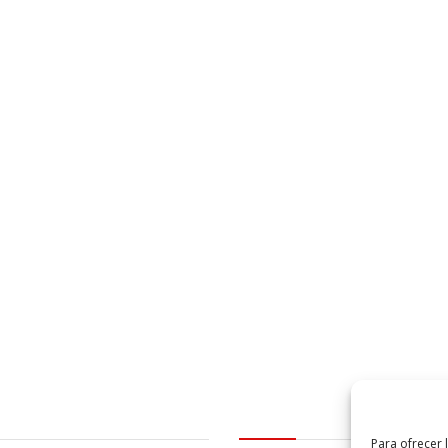
al
logo Cabildo
Para ofrecer 