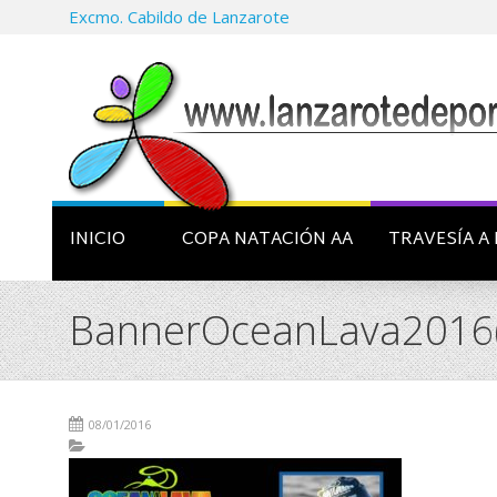
Excmo. Cabildo de Lanzarote
INICIO
COPA NATACIÓN AA
TRAVESÍA A 
BannerOceanLava2016(
08/01/2016