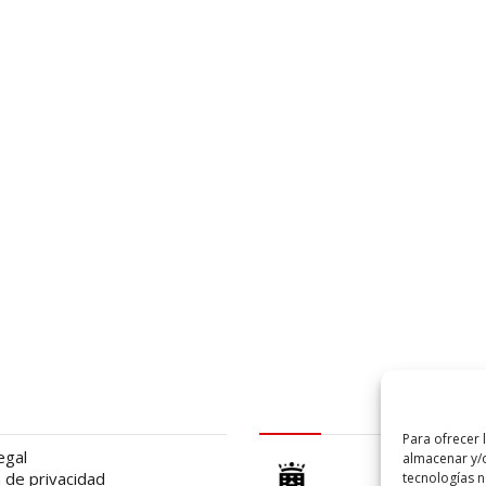
al
logo Cabildo
Para ofrecer 
egal
almacenar y/o
a de privacidad
tecnologías 