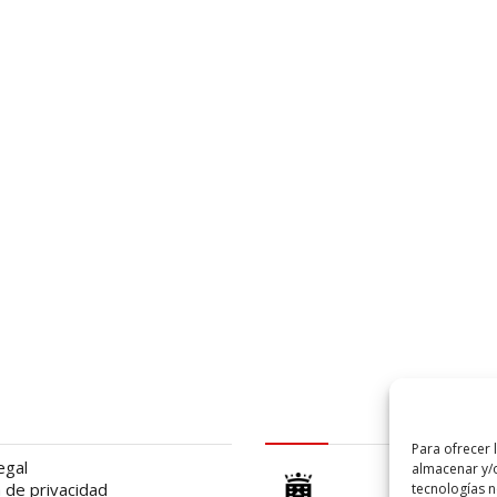
al
logo Cabildo
Para ofrecer 
egal
almacenar y/o
a de privacidad
tecnologías 