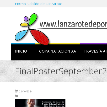
Excmo. Cabildo de Lanzarote
INICIO
COPA NATACIÓN AA
TRAVESÍA A 
FinalPosterSeptember
21/10/2014