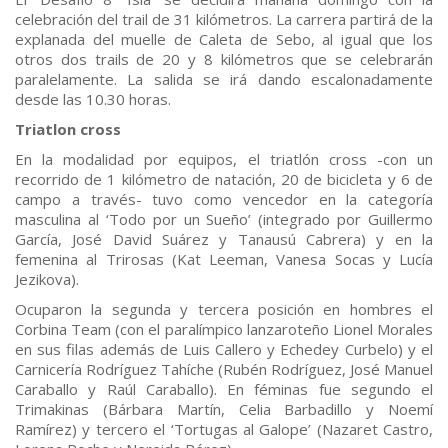
celebración del trail de 31 kilómetros. La carrera partirá de la
explanada del muelle de Caleta de Sebo, al igual que los
otros dos trails de 20 y 8 kilómetros que se celebrarán
paralelamente. La salida se irá dando escalonadamente
desde las 10.30 horas.
Triatlon cross
En la modalidad por equipos, el triatlón cross -con un
recorrido de 1 kilómetro de natación, 20 de bicicleta y 6 de
campo a través- tuvo como vencedor en la categoría
masculina al ‘Todo por un Sueño’ (integrado por Guillermo
García, José David Suárez y Tanausú Cabrera) y en la
femenina al Trirosas (Kat Leeman, Vanesa Socas y Lucía
Jezikova).
Ocuparon la segunda y tercera posición en hombres el
Corbina Team (con el paralímpico lanzaroteño Lionel Morales
en sus filas además de Luis Callero y Echedey Curbelo) y el
Carnicería Rodríguez Tahíche (Rubén Rodríguez, José Manuel
Caraballo y Raúl Caraballo). En féminas fue segundo el
Trimakinas (Bárbara Martín, Celia Barbadillo y Noemí
Ramírez) y tercero el ‘Tortugas al Galope’ (Nazaret Castro,