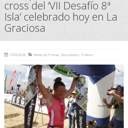
cross del ‘VII Desafío 8ª
Isla’ celebrado hoy en La
Graciosa
17/02/2018
Notas de Prensa
,
Novedades
,
Triatlon