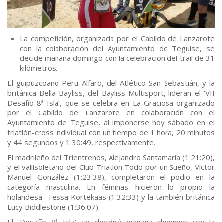
La competición, organizada por el Cabildo de Lanzarote
con la colaboración del Ayuntamiento de Teguise, se
decide mañana domingo con la celebración del trail de 31
kilómetros.
El guipuzcoano Peru Alfaro, del Atlético San Sebastián, y la
británica Bella Bayliss, del Bayliss Multisport, lideran el ‘VII
Desafío 8ª Isla’, que se celebra en La Graciosa organizado
por el Cabildo de Lanzarote en colaboración con el
Ayuntamiento de Teguise, al imponerse hoy sábado en el
triatlón-cross individual con un tiempo de 1 hora, 20 minutos
y 44 segundos y 1:30:49, respectivamente.
El madrileño del Trientrenos, Alejandro Santamaría (1:21:20),
y el vallisoletano del Club Triatlón Todo por un Sueño, Víctor
Manuel González (1:23:38), completaron el podio en la
categoría masculina. En féminas hicieron lo propio la
holandesa Tessa Kortekaas (1:32:33) y la también británica
Lucy Biddlestone (1:36:07).
El ‘Desafío 8ª Isla’ se decidirá mañana domingo con la