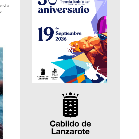
 está
: