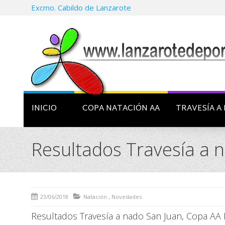
Excmo. Cabildo de Lanzarote
INICIO
COPA NATACIÓN AA
TRAVESÍA A 
Resultados Travesía a 
23/06/2018
Natación
,
Novedades
Resultados Travesía a nado San Juan, Copa AA