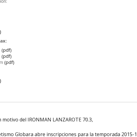
ión:
)
ax:
m
(pdf)
m
(pdf)
0m
(pdf)
)
con motivo del IRONMAN LANZAROTE 70.3,
letismo Globara abre inscripciones para la temporada 2015-