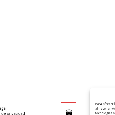
al
logo Cabildo
Para ofrecer 
egal
almacenar y/o
a de privacidad
tecnologías 