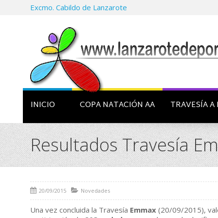
Excmo. Cabildo de Lanzarote
INICIO
COPA NATACIÓN AA
TRAVESÍA A 
Resultados Travesía Em
20/09/2015
Novedades
Una vez concluida la Travesía
Emmax
(20/09/2015), val