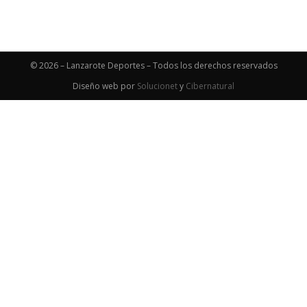
© 2026 – Lanzarote Deportes – Todos los derechos reservados
Diseño web por
Solucionet
y
Cibernatural