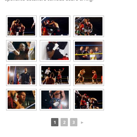
1
2
3
►