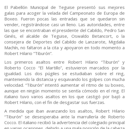
El Pabellón Municipal de Teguise presentó sus mejores
galas para acoger la velada del Campeonato de Europa de
Boxeo. Fueron pocas las entradas que se quedaron sin
vender, registrándose casi un lleno. Las autoridades, entre
las que se encontraban el presidente del Cabildo, Pedro San
Ginés, el alcalde de Teguise, Oswaldo Betancort, o la
consejera de Deportes del Cabildo de Lanzarote, Migdalia
Machín, no faltaron a la cita y apoyaron en todo momento a
Robert Hilario “Tiburón”.
Los primeros asaltos entre Robert Hilario “Tiburón” y
Roberto Cocco “El Martillo”, estuvieron marcados por la
igualdad. Los dos púgiles se estudiaban sobre el ring,
manteniendo la distancia y esquivando los golpes con mucha
velocidad. “Tiburón” intentó aumentar el ritmo de su boxeo,
aunque en ningún momento se sentía cómodo en el ring. El
italiano tuvo varios asaltos en los que castigó por bajó a
Robert Hilario, con el fin de desgastar sus fuerzas.
A medida que iban avanzando los asaltos, Robert Hilario
“Tiburón” se desesperaba ante la marrullería de Roberto
Cocco. El italiano recibió la advertencia del colegiado principal
en varias ocasiones, debido a una mala posición de la cabeza