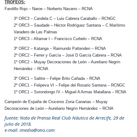
TROFEOS:
Farolillo Rojo – Naroe – Norberto Navarro – RCNA
3º ORC3 – Candela C – Luis Cabrera Caraballo – RCNGC
2º ORC3 – Saudade – Héctor Rodríguez Santana – C Marítimo
Varadero de Las Palmas
1º ORC3 – Altamar I – Francisco Curbelo – RCNA
3º ORC2 – Katanga – Raimundo Pattenden – RCNA
2º ORC2 – Ferrer y García – José D García Cabrera – RCNA
1º ORC2 – Muyay Decoraciones de León – Aureliano Negrín
Hernández – RCNA
3º ORC1 – Salitre – Felipe Brito Cañada – RCNA
2º ORC1 – Felipeva VI – Felipe del Rosario Santana – RCNGC
1º ORC1 – Sorondongo IV – Miguel A Armas Matallana – RCNA
Campeón de España de Cruceros Zona Canarias – Muyay
Decoraciones de León – Aureliano Negrín Hernández – RCNA
fuente: Nota de Prensa Real Club Náutico de Arrecife, 29 de
julio de 2018.
e-mail:
imedia@ono.com