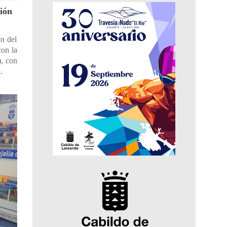
ión
ón del
on la
), con
.