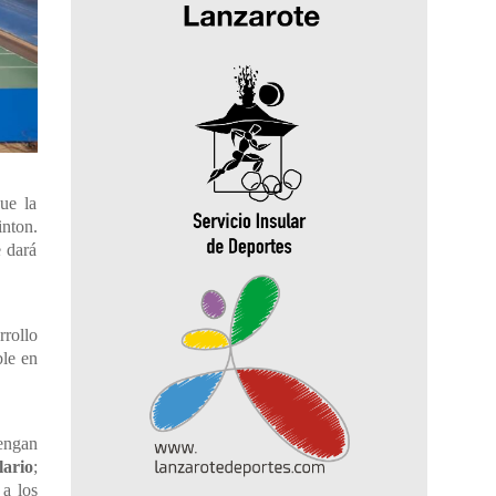
ue la
inton.
e dará
rrollo
ble en
tengan
rio
;
 a los