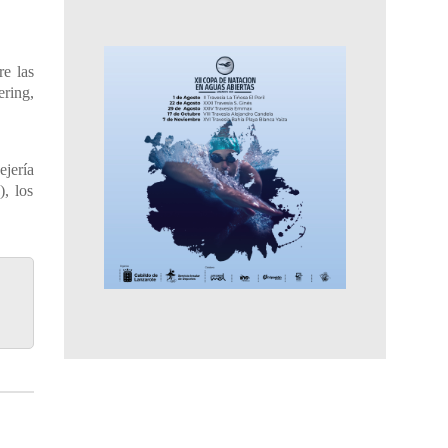
re las
ering,
jería
, los