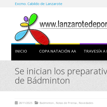
Excmo. Cabildo de Lanzarote
INICIO
COPA NATACIÓN AA
TRAVESÍA A 
Se inician los prepara
de Bádminton
28/11/2025
Badminton
,
Notas de Prensa
,
Novedades