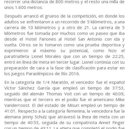
recorrer una distancia de 800 metros y el resto una milla de
unos 1.600 metros.
Después arrancó el grueso de la competición, en donde los
adultos se enfrentaron a un recorrido de 5 kilómetros, a una
carrera de 10 kilómetros y a otro de 21. La carrera de 5
kilómetros fue tomada por muchos como un paseo que iba
desde el Hotel Fariones al Hotel San Antonio con ida y
vuelta. Otros se lo tomaron como una prueba deportiva y
exprimieron al máximo su potencial, como hizo el
paratriatleta Lionel Morales que con un tiempo de 22:25,
entró en línea de meta en tercer lugar. Lionel continúa con su
preparación de cara a la fase de clasificación para estar en
los Juegos Paraolímpicos de Río 2016.
En la categoría de 1/4 Maratón, el vencedor fue el español
Víctor Sánchez García que empleó un tiempo de 37:53,
seguido del alemán Thomas Voit con un tiempo de 40:09,
mientras que el tercero en el podio fue el americano Mike
Vanderroost. El del estado de Misuri empleó un tiempo de
41:01. Respecto a la categoría femenina, la vencedora fue la
alemana Jenny Schulz que atravesó la línea de meta con un
tiempo de 40:53, seguida de su compatriota Annet Finger
con un tiempo de 43:11. La atleta que completó el podio fue