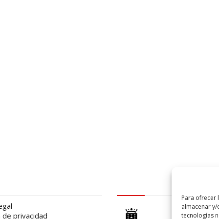
al
logo Cabildo
Para ofrecer 
egal
almacenar y/o
a de privacidad
tecnologías 