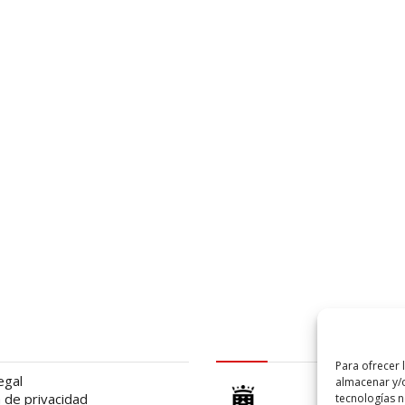
al
logo Cabildo
Para ofrecer 
egal
almacenar y/o
a de privacidad
tecnologías 