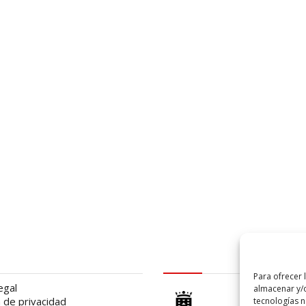
al
logo Cabildo
Para ofrecer 
egal
almacenar y/o
a de privacidad
tecnologías 