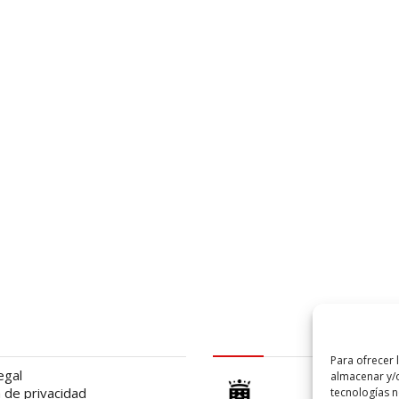
al
logo Cabildo
Para ofrecer 
egal
almacenar y/o
a de privacidad
tecnologías 