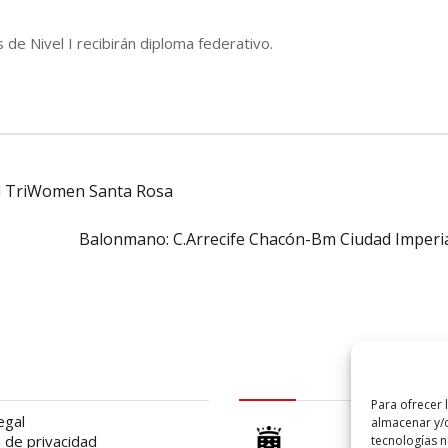
 de Nivel I recibirán diploma federativo.
del TriWomen Santa Rosa
Balonmano: C.Arrecife Chacón-Bm Ciudad Imperi
al
logo Cabildo
Para ofrecer 
egal
almacenar y/o
a de privacidad
tecnologías 