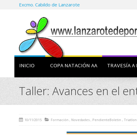
Excmo. Cabildo de Lanzarote
INICIO
COPA NATACIÓN AA
TRAVESÍA A 
Taller: Avances en el e
10/11/2015
Formación
,
Novedades
,
PendienteBoletin
,
Triatlon